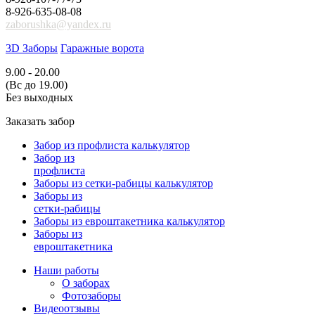
8-926-635-08-08
zaborushka@yandex.ru
3D Заборы
Гаражные ворота
9.00 - 20.00
(Вс до 19.00)
Без выходных
Заказать забор
Забор из профлиста калькулятор
Забор из
профлиста
Заборы из сетки-рабицы калькулятор
Заборы из
сетки-рабицы
Заборы из евроштакетника калькулятор
Заборы из
евроштакетника
Наши работы
О заборах
Фотозаборы
Видеоотзывы